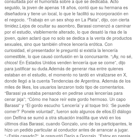
consultada por el humorista sobre a qué se dedicaba. Acto
seguido, la joven de apenas 18 años, contó que su hermana es
diseñadora y tiene un local, lo que le facilitó su incorporación en
el negocio. “Trabajo en un sex shop en La Plata”, dijo, con cierta
timidez.Lejos de ocultar su asombro, Barassi comenzó a caminar
por el estudio, visiblemente alterado, lo que desató la risa de la
joven, quien aclaró que no solo se dedica a la venta de productos
sexuales, sino que también ofrece lencería erótica. Con
curiosidad, el presentador le preguntó si existía la lencería
comestible, lo que causó confusión en la concursante. “¡Ay, no sé,
chicos! En Estados Unidos venden lencería que se come”, dijo
para justificar su duda.Además de generar risa entre quienes
estaban en el estudio, el momento no tardó en viralizarse en X,
donde llegó a la cuenta Tendencias de Argentina. Además de los
miles de likes, los usuarios lanzaron todo tipo de comentarios.
“Barassi ya estaba pensando en pedirse unas lencerías para
cenar jaja”; “Cómo me hace reír este gordo hermoso. Un capo
Barassi” y “El gordo escucho ‘Lencería’ y al toque tiró: ‘Se puede
comer?’ Ponele voluntad”, fueron solo algunos de ellos.El diálogo
con Delfina se sumó a otra situación insólita que vivió en los
últimos días Barassi, cuando Gonzalo, uno de los participantes, le
hizo un pedido particular al conductor antes de arrancar a jugar.
“¿Estás casado?“, le preguntó Darío a Gonzalo. ”Estoy en pareja