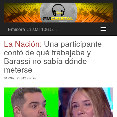
Emisora Cristal 106.5…
Toggle
navigati
La Nación:
Una participante
contó de qué trabajaba y
Barassi no sabía dónde
meterse
01/09/2025 | 42 visitas