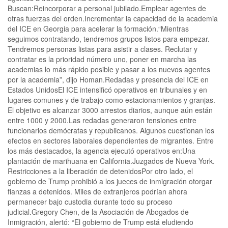
Buscan:Reincorporar a personal jubilado.Emplear agentes de
otras fuerzas del orden.Incrementar la capacidad de la academia
del ICE en Georgia para acelerar la formación.“Mientras
seguimos contratando, tendremos grupos listos para empezar.
Tendremos personas listas para asistir a clases. Reclutar y
contratar es la prioridad número uno, poner en marcha las
academias lo más rápido posible y pasar a los nuevos agentes
por la academia”, dijo Homan.Redadas y presencia del ICE en
Estados UnidosEl ICE intensificó operativos en tribunales y en
lugares comunes y de trabajo como estacionamientos y granjas.
El objetivo es alcanzar 3000 arrestos diarios, aunque aún están
entre 1000 y 2000.Las redadas generaron tensiones entre
funcionarios demócratas y republicanos. Algunos cuestionan los
efectos en sectores laborales dependientes de migrantes. Entre
los más destacados, la agencia ejecutó operativos en:Una
plantación de marihuana en California.Juzgados de Nueva York.
Restricciones a la liberación de detenidosPor otro lado, el
gobierno de Trump prohibió a los jueces de inmigración otorgar
fianzas a detenidos. Miles de extranjeros podrían ahora
permanecer bajo custodia durante todo su proceso
judicial.Gregory Chen, de la Asociación de Abogados de
Inmigración, alertó: “El gobierno de Trump está eludiendo