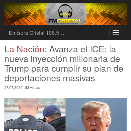
Emisora Cristal 106.5…
Toggle
navigati
La Nación:
Avanza el ICE: la
nueva inyección millonaria de
Trump para cumplir su plan de
deportaciones masivas
27/07/2025 | 83 visitas