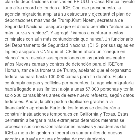
plan de deportaciones masivas en EE.UU.La Casa Blanca inyectó
una cifra récord de fondos al ICE. Con ese presupuesto, la
agencia migratoria ampliará su estructura y ejecutará el plan de
deportaciones masivas de Trump.Kristi Noem, secretaria de
Seguridad Nacional, aseguró que el dinero permitirá “actuar con
más fuerza y rapidez”. Y agregó: “Vamos a capturar a estos
criminales con aún más contundencia que nunca”.Un funcionario
del Departamento de Seguridad Nacional (DHS, por sus siglas en
inglés) aseguró a CNN que el ICE tiene ahora un “cheque en
blanco” para escalar sus operaciones en los próximos cuatro
años.Nuevas camas y centros de detención para el ICETom
Homan, zar de la frontera de Trump, adelantó que el organismo
federal sumará hasta 100.000 camas para fin de año. El plan
contempla carpas y edificios permanentes. La agencia migratoria
había llegado a sus límites: aloja a unas 57.000 personas y tenía
solo 200 camas libres antes de este nuevo refuerzo, según datos
federales. Ahora, la cifra podría duplicarse gracias a la
financiación aprobada.Parte de los fondos se destinarán a
construir instalaciones temporales en California y Texas. Estas
permitirán albergar a más extranjeros detenidos mientras se
procesan sus casos.Contrataciones masivas y academias del
ICELa meta del gobierno federal es sumar miles de nuevos
agentes a través de una ofensiva de reclutamiento.