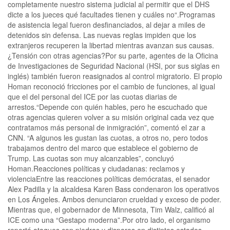
completamente nuestro sistema judicial al permitir que el DHS
dicte a los jueces qué facultades tienen y cuáles no“.Programas
de asistencia legal fueron desfinanciados, al dejar a miles de
detenidos sin defensa. Las nuevas reglas impiden que los
extranjeros recuperen la libertad mientras avanzan sus causas.
¿Tensión con otras agencias?Por su parte, agentes de la Oficina
de Investigaciones de Seguridad Nacional (HSI, por sus siglas en
inglés) también fueron reasignados al control migratorio. El propio
Homan reconoció fricciones por el cambio de funciones, al igual
que el del personal del ICE por las cuotas diarias de
arrestos.“Depende con quién hables, pero he escuchado que
otras agencias quieren volver a su misión original cada vez que
contratamos más personal de inmigración”, comentó el zar a
CNN. “A algunos les gustan las cuotas, a otros no, pero todos
trabajamos dentro del marco que establece el gobierno de
Trump. Las cuotas son muy alcanzables”, concluyó
Homan.Reacciones políticas y ciudadanas: reclamos y
violenciaEntre las reacciones políticas demócratas, el senador
Alex Padilla y la alcaldesa Karen Bass condenaron los operativos
en Los Ángeles. Ambos denunciaron crueldad y exceso de poder.
Mientras que, el gobernador de Minnesota, Tim Walz, calificó al
ICE como una “Gestapo moderna”.Por otro lado, el organismo
reportó ataques con piedras y disparos en distintos estados,