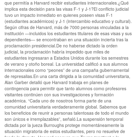
que permitía a Harvard recibir estudiantes internacionales.¿Qué
implica esta decisión para las visas F-1 y J-1?El conflicto judicial
tuvo un impacto inmediato en quienes poseen visas F-1
(estudiantes académicos) y J-1 (intercambio educativo y cultural).
Según cifras de Harvard, más de 7000 personas vinculadas a la
institución —incluidos los estudiantes titulares de esas visas y sus
dependientes— se encontraban en una situación incierta tras la
proclamación presidencial.De no haberse dictado la orden
judicial, la proclamación habría impedido que miles de
estudiantes ingresaran a Estados Unidos durante los semestres
de verano y otoño boreal. La universidad calificó a sus alumnos
internacionales como “peones” de una campaña gubernamental
de represalias.En una carta dirigida a la comunidad universitaria,
Alan Garber detalló que Harvard trabaja en planes de
contingencia para permitir que tanto alumnos como profesores
visitantes continúen con sus investigaciones y formación
académica. “Cada uno de nosotros forma parte de una
comunidad universitaria verdaderamente global. Sabemos que
los beneficios de reunir a personas talentosas de todo el mundo
son únicos e irremplazables”, señaló.La suspensión temporal
dictada por la jueza Burroughs protege momentáneamente la
situación migratoria de estos estudiantes, pero no resuelve de