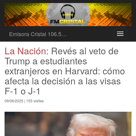
Emisora Cristal 106.5…
Toggle
navigati
La Nación:
Revés al veto de
Trump a estudiantes
extranjeros en Harvard: cómo
afecta la decisión a las visas
F-1 o J-1
09/06/2025 | 155 visitas