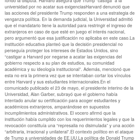
fondo la disputa. Harvard asegura que Trump “castiga” a la
universidad por no acatar sus exigenciasHarvard denunció que
las acciones del presidente Trump responden a una estrategia de
venganza política. En la demanda judicial, la Universidad admitió
que el mandatario tiene la autoridad para restringir el ingreso de
extranjeros en caso de que esté en juego el interés nacional,
pero argumentó que esa justificación no aplicaba en este caso.La
institución educativa planteó que la decisión presidencial no
perseguía proteger los intereses de Estados Unidos, sino
“castigar a Harvard por negarse a acatar las exigencias del
gobierno respecto a su plan de estudios, su comunidad
académica y su ideología institucional”. Además, mencionó que
esta no era la primera vez que se intentaban cortar los vínculos
entre Harvard y sus estudiantes internacionales.En el
comunicado publicado el 23 de mayo, el presidente interino de la
Universidad, Alan Garber, subrayó que el gobierno había
intentado anular su certificación para acoger estudiantes y
académicos extranjeros, amparándose en supuestos
incumplimientos administrativos. El vocero afirmó que la
institución había cumplido con los requerimientos legales y que la
revocación constituía una “represalia no disimulada” y una acción
“arbitraria, irracional y unilateral”.El contexto político en el ataque
de Trump a universidades de EE.UU.La política de Donald Trump